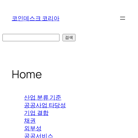
콘
텐
코인데스크 코리아
츠
로
바
검
검색
로
색
가
기
Home
산업 분류 기준
공공사업 타당성
기업 결합
채권
외부성
공공서비스